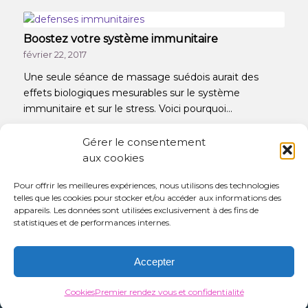
Boostez votre système immunitaire
février 22, 2017
Une seule séance de massage suédois aurait des
effets biologiques mesurables sur le système
immunitaire et sur le stress. Voici pourquoi...
Gérer le consentement
aux cookies
Les bienfaits d’un massage
Pour offrir les meilleures expériences, nous utilisons des technologies
telles que les cookies pour stocker et/ou accéder aux informations des
février 2, 2017
appareils. Les données sont utilisées exclusivement à des fins de
10 Bonnes raisons de se faire masser et plus encore…
statistiques et de performances internes.
Accepter
© Copyright - massotherapiecoaching
Cookies
Premier rendez vous et confidentialité