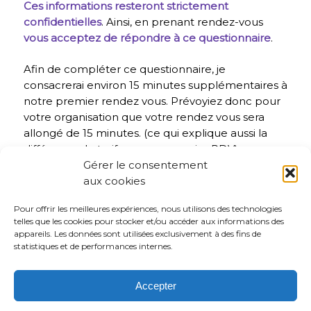
Ces informations resteront strictement
confidentielles
. Ainsi, en prenant rendez-vous
vous acceptez de répondre à ce questionnaire
.
Afin de compléter ce questionnaire, je
consacrerai environ 15 minutes supplémentaires à
notre premier rendez vous. Prévoyiez donc pour
votre organisation que votre rendez vous sera
allongé de 15 minutes. (ce qui explique aussi la
différence de tarif pour un premier RDV)
Gérer le consentement
Vous avez
un empêchement ?
Ça arrive !
aux cookies
simplement pensez à reporter votre rendez-vous
Pour offrir les meilleures expériences, nous utilisons des technologies
au moins 48h00 à l’avance. Vous pouvez le faire
telles que les cookies pour stocker et/ou accéder aux informations des
directement depuis
l’agenda en ligne.
appareils. Les données sont utilisées exclusivement à des fins de
statistiques et de performances internes.
A défaut vous devrez payer des
frais d’annulation
de 50$
. En cas d’annulation le jour même,
la
Accepter
séance complète sera facturée
.