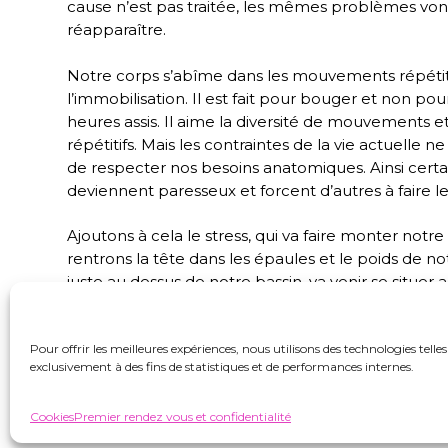
cause n’est pas traitée, les mêmes problèmes von
réapparaître.
Notre corps s’abîme dans les mouvements répétiti
l’immobilisation. Il est fait pour bouger et non p
heures assis. Il aime la diversité de mouvements e
répétitifs. Mais les contraintes de la vie actuelle
de respecter nos besoins anatomiques. Ainsi cert
deviennent paresseux et forcent d’autres à faire le 
Ajoutons à cela le stress, qui va faire monter notr
rentrons la tête dans les épaules et le poids de not
juste au dessus de notre bassin, va venir se situer
Sentez comme vos épaules contrôlent vos gestes a
par les mouvements du bassin…
Pour offrir les meilleures expériences, nous utilisons des technologies tell
exclusivement à des fins de statistiques et de performances internes.
Heureusement il est possible de rétablir cet équil
Cookies
Premier rendez vous et confidentialité
LE MATIN BOUGEZ!