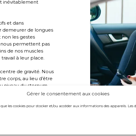
t inévitablement
fs et dans
our demeurer de longues
t non les gestes
 ne nous permettent pas
ains de nos muscles
travail à leur place.
e centre de gravité. Nous
re corps, au lieu d’être
 au niveau du sternum.
u lieu d’être entraînées
Gérer le consentement aux cookies
es que les cookies pour stocker et/ou accéder aux informations des appareils. Les 
ibre