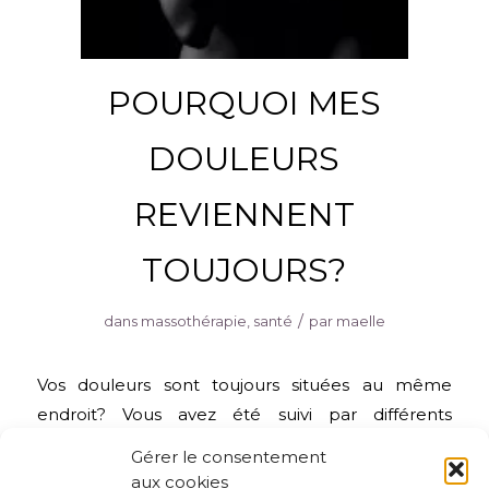
POURQUOI MES
DOULEURS
REVIENNENT
TOUJOURS?
/
dans
massothérapie
,
santé
par
maelle
Vos douleurs sont toujours situées au même
endroit? Vous avez été suivi par différents
professionnels mais les douleurs reviennent? Vous
Gérer le consentement
commencez à penser qu’il n’y a pas de solution?
aux cookies